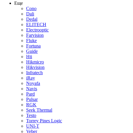
Еще
Cono
Dali
Dedal
ELITECH
Electrooptic
Farvision
Fluke
Fortuna
Guide
Hti
Hikmicro
Hikvision
Infratech
iRay
Noyafa
Navis
Pard
Pulsar
RGK
Seek Thermal
Testo
Torrey Pines Logic
UNI-T
Veber