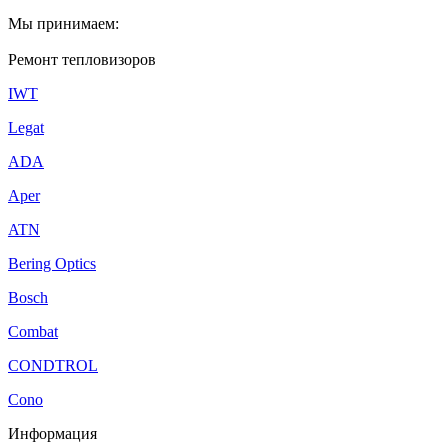
Мы принимаем:
Ремонт тепловизоров
IWT
Legat
ADA
Aper
ATN
Bering Optics
Bosch
Combat
CONDTROL
Cono
Информация