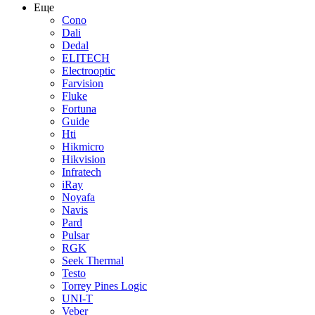
Еще
Cono
Dali
Dedal
ELITECH
Electrooptic
Farvision
Fluke
Fortuna
Guide
Hti
Hikmicro
Hikvision
Infratech
iRay
Noyafa
Navis
Pard
Pulsar
RGK
Seek Thermal
Testo
Torrey Pines Logic
UNI-T
Veber