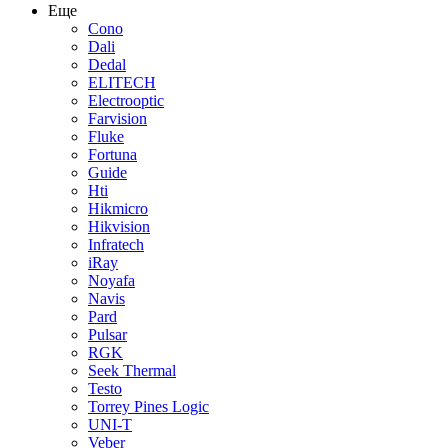
Еще
Cono
Dali
Dedal
ELITECH
Electrooptic
Farvision
Fluke
Fortuna
Guide
Hti
Hikmicro
Hikvision
Infratech
iRay
Noyafa
Navis
Pard
Pulsar
RGK
Seek Thermal
Testo
Torrey Pines Logic
UNI-T
Veber