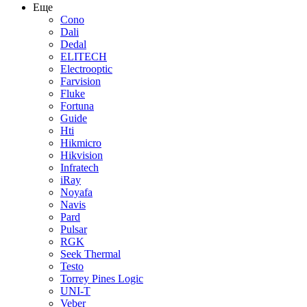
Еще
Cono
Dali
Dedal
ELITECH
Electrooptic
Farvision
Fluke
Fortuna
Guide
Hti
Hikmicro
Hikvision
Infratech
iRay
Noyafa
Navis
Pard
Pulsar
RGK
Seek Thermal
Testo
Torrey Pines Logic
UNI-T
Veber