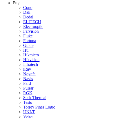
Еще
Cono
Dali
Dedal
ELITECH
Electrooptic
Farvision
Fluke
Fortuna
Guide
Hti
Hikmicro
Hikvision
Infratech
iRay
Noyafa
Navis
Pard
Pulsar
RGK
Seek Thermal
Testo
Torrey Pines Logic
UNI-T
Veber