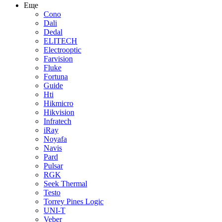
Еще
Cono
Dali
Dedal
ELITECH
Electrooptic
Farvision
Fluke
Fortuna
Guide
Hti
Hikmicro
Hikvision
Infratech
iRay
Noyafa
Navis
Pard
Pulsar
RGK
Seek Thermal
Testo
Torrey Pines Logic
UNI-T
Veber