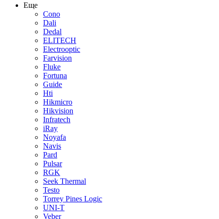
Еще
Cono
Dali
Dedal
ELITECH
Electrooptic
Farvision
Fluke
Fortuna
Guide
Hti
Hikmicro
Hikvision
Infratech
iRay
Noyafa
Navis
Pard
Pulsar
RGK
Seek Thermal
Testo
Torrey Pines Logic
UNI-T
Veber